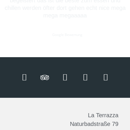
begeistert das ist die beste zum essen und
chillen werden öfter dort gehen echt nice mega
mega megaaaaa
S. M.
Google Bewertung
La Terrazza
Naturbadstraße 79